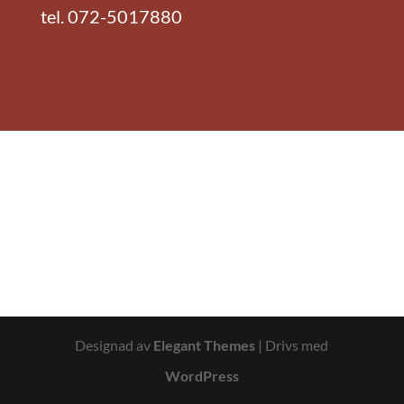
tel. 072-5017880
Designad av
Elegant Themes
| Drivs med
WordPress