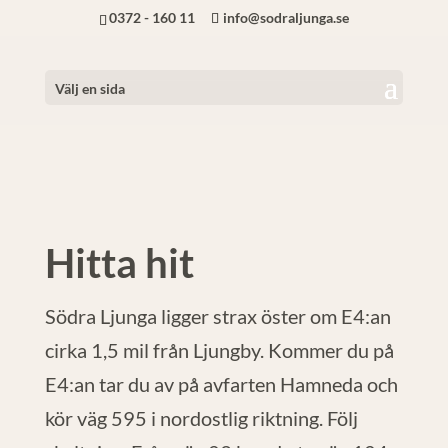
0372 - 160 11
info@sodraljunga.se
Välj en sida
Hitta hit
Södra Ljunga ligger strax öster om E4:an
cirka 1,5 mil från Ljungby. Kommer du på
E4:an tar du av på avfarten Hamneda och
kör väg 595 i nordostlig riktning. Följ