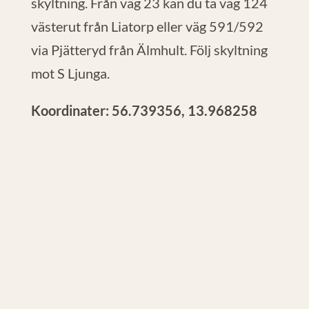
skyltning. Från väg 23 kan du ta väg 124
västerut från Liatorp eller väg 591/592
via Pjätteryd från Älmhult. Följ skyltning
mot S Ljunga.
Koordinater: 56.739356, 13.968258